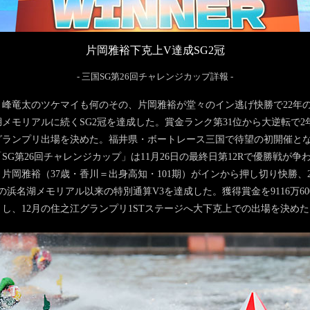
片岡雅裕下克上V達成SG2冠
- 三国SG第26回チャレンジカップ詳報 -
竜太のツケマイも何のその、片岡雅裕が堂々のイン逃げ快勝で22年
湖メモリアルに続くSG2冠を達成した。賞金ランク第31位から大逆転で2
グランプリ出場を決めた。福井県・ボートレース三国で待望の初開催と
SG第26回チャレンジカップ」は11月26日の最終日第12Rで優勝戦が争
、片岡雅裕（37歳・香川＝出身高知・101期）がインから押し切り快勝、2
の浜名湖メモリアル以来の特別通算V3を達成した。獲得賞金を9116万60
とし、12月の住之江グランプリ1STステージへ大下克上での出場を決めた