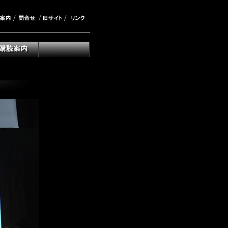
/
/
/