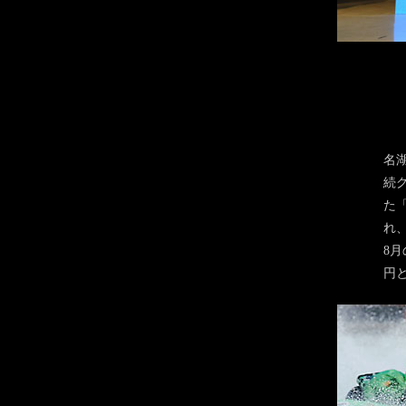
峰
名
続
た「
れ
8月
円