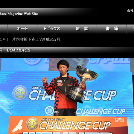
24年1月 ] 片岡雅裕下克上V達成SG2冠