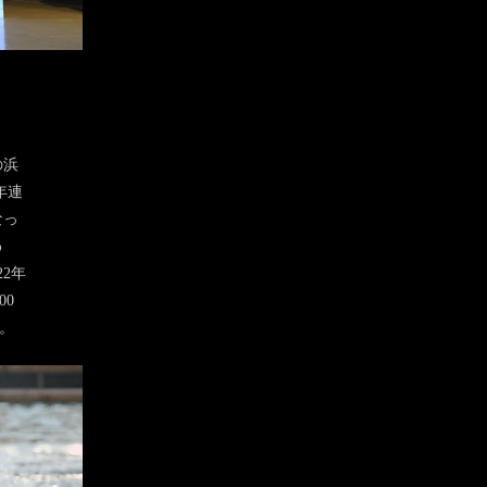
の浜
年連
なっ
わ
2年
00
。