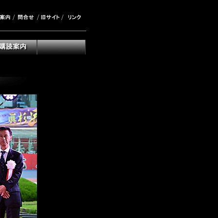
/
/
/