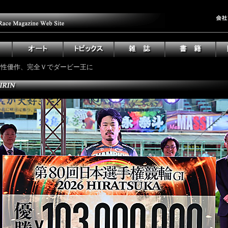
 ] 古性優作、完全Ｖでダービー王に