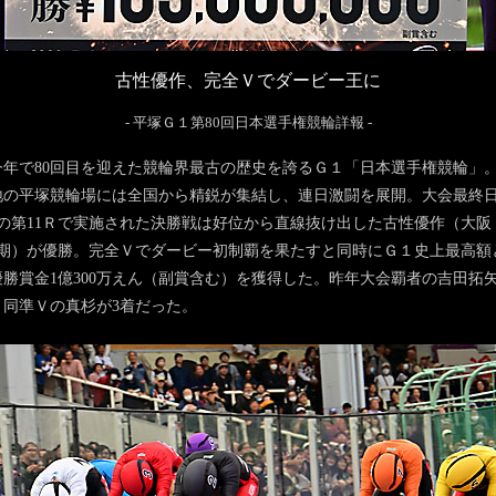
古性優作、完全Ｖでダービー王に
- 平塚Ｇ１第80回日本選手権競輪詳報 -
年で80回目を迎えた競輪界最古の歴史を誇るＧ１「日本選手権競輪」
地の平塚競輪場には全国から精鋭が集結し、連日激闘を展開。大会最終日
日の第11Ｒで実施された決勝戦は好位から直線抜け出した古性優作（大阪
00期）が優勝。完全Ｖでダービー初制覇を果たすと同時にＧ１史上最高額
優勝賞金1億300万えん（副賞含む）を獲得した。昨年大会覇者の吉田拓矢
。同準Ｖの真杉が3着だった。