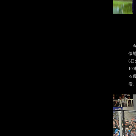
今
催
6
1
る
着