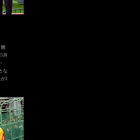
。開
5月
・
とな
が2